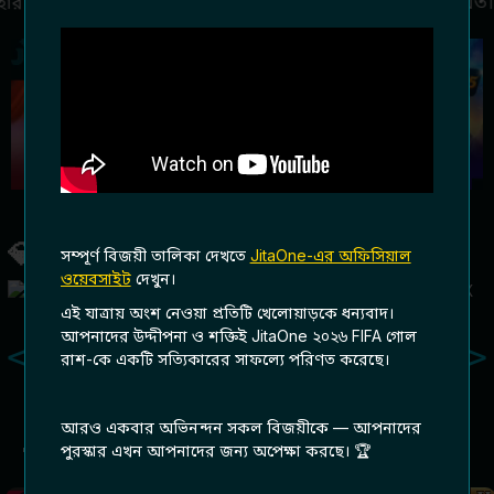
করার চেষ্টা করুন। অসুবিধার জন্য আমরা আন্তরিকভাবে দুঃখিত। ধন্য
নিবন্ধন করুন এবং ঠিক ১০০ ডলারের আপনার প্রথম জমা
আপনার প্রথম জমা (যেকোনো পরিমাণ) করে!
আপনি যত বেশি লাকি ড্র টিকিট সংগ্রহ করবেন, আপনার
নতুন মাত্রার অনলাইন গেমিংয়ের জন্য প্রস্তুত হন — যেখানে
করুন এবং ১০০ ডলার মূল্যের Piggy Win Free Spin
🔗
https://www.laki55.live/
জেতার সম্ভাবনা তত বাড়বে —এমনকি আপনি একাধিক
স্তর বাড়ান, আরও স্পিন করুন এবং জয়গুলিকে এগিয়ে
বাংলাদেশের সবচেয়ে বড় দুটি ব্র্যান্ড একসাথে আপনাকে
Card পান।
1️⃣ রেফারেল বোনাস
পুরস্কারও জিততে পারেন!
যেতে দিন! 🎰
দিচ্ছে ননস্টপ অ্যাকশন, বিশাল রিওয়ার্ডস এবং বিশ্বস্ত
আপনার JitaWin যাত্রাকে একটি উজ্জ্বল সূচনা দেওয়ার
সেবা।
⭐ জিততে পারেননি? আপনার লাকি ড্র টিকিটগুলো
🚀 কীভাবে যোগদান করবেন
Join JitaBet Now
অনলাইন গেমিংয়ের একেবারে নতুন স্তরের জন্য প্রস্তুত হন
জন্য ডিজাইন করা একটি পরিশীলিত, এক-একটি পুরস্কার।
প্রতিটি সফল রেফারেলের জন্য ৳৮৮ উপার্জন করুন।
স্বয়ংক্রিয়ভাবে পরবর্তী ড্র-এর জন্য স্থানান্তরিত হয়ে যাবে।
JitaGo এবং JitaWin-এর সাথে পাবেন আরও বেশি গেম,
—যেখানে বাংলাদেশের দুইটি সবচেয়ে বড় নাম একত্র হয়ে
সদস্য কেন্দ্রে যান → প্রচারের তালিকা → প্রচারের জন্য
আরও বেশি প্রোমো এবং আরও বেশি জয় করার সুযোগ —
আপনাকে এনে দিচ্ছে টানা অ্যাকশন, বিস্ফোরক পুরস্কার,
আবেদন করুন → "আবেদন করুন" এ ক্লিক করুন
যেকোনো সময়, যেকোনো জায়গায়।
আর বিশ্বস্ত সেবা।
কীভাবে দাবি করবেন:
🎁 পুরস্কারের বিবরণ
🎮 JitaWinএখন JitaBet-এর সাথে — দ্বিগুণ অ্যাকশন,
2️⃣ ডেইলি কমিশন
আপনি যদি খুঁজে থাকেন দ্রুত উত্তেজনা বা ধীরে ধীরে জয়,
প্রচারের বিবরণ:
Laki55
এবং
JitaWin
-এর সঙ্গে আরও বেশি গেম, আরও
একটি নতুন JitaWin অ্যাকাউন্ট নিবন্ধন করুন।
দ্বিগুণ জয়!
● VIP2 তে আপগ্রেড করুন
এই জুটি আপনার জন্য নিয়ে এসেছে এক অনন্য এবং
সমৃদ্ধ প্রোমো, আর জেতার আরও বেশি সুযোগ উপভোগ
আপনার ঠিক ১০০ ডলারের প্রথম জমা করুন।
💎 এক্সক্লুসিভ গেমসের মজা
পরিপূর্ণ অভিজ্ঞতা।
করুন—যেকোনো সময়, যেকোনো জায়গায়।
🚀 পরিচিত হন JitaBet-এর সাথে — দ্রুত, রোমাঞ্চকর এবং
সম্পূর্ণ বিজয়ী তালিকা দেখতে
আপনার রেফারেলদের অ্যাক্টিভিটির ভিত্তিতে প্রতিদিন
JitaOne-এর অফিসিয়াল
● এক্সক্লুসিভ উপহার কোড ব্যবহার করুন: VIP2UP
প্রচারের
বিস্তারিত
বোনাস শক্তিতে ভরপুর।
ওয়েবসাইট
কমিশন উপার্জন করুন।
দেখুন।
সদস্য > প্রচার তালিকা > ভাউচার কোডে যান।
💥 দুটি প্ল্যাটফর্ম, একটি লক্ষ্য — আপনার জয়!
আপনি দ্রুত উত্তেজনার পেছনে ছুটুন কিংবা ধারাবাহিক
তথ্য
● পুরস্কার: ২৫টি বিনামূল্যে স্পিন
জয়ের ভিত্তি গড়ুন—এই শক্তিশালী জুটি একটানা,
💰 আরও গেম, আরও প্রোমো, আরও বড় জয়ের সুযোগ।
এই যাত্রায় অংশ নেওয়া প্রতিটি খেলোয়াড়কে ধন্যবাদ।
ভাউচার কোড
JWR100
লিখুন এবং জমা দিন ক্লিক করুন।
👉 আজই JitaGo-তে আপনার যাত্রা শুরু করুন এবং
হ্যাপি
● খেলা: স্লট গেম
প্রতিদিন সকাল ১১:০০ থেকে দুপুর ১:০০ এবং
ঝামেলাবিহীন এক অভিজ্ঞতায় আপনাকে সবকিছু
আপনাদের উদ্দীপনা ও শক্তিই JitaOne ২০২৬ FIFA গোল
অনুভব করুন আসল খেলার শক্তি!
আওয়ার
<
>
✅ JitaWinও JitaBet — দুটি প্ল্যাটফর্ম, অসীম জয়।
যাচাইকরণ কোড লিখুন এবং নিশ্চিত করুন।
বিকাল ৪:০০ থেকে রাত ৮:০০
একসাথেই দেয়।
রাশ-কে একটি সত্যিকারের সাফল্যে পরিণত করেছে।
3️⃣ ইনভাইট মাইলস্টোন বোনাস
টাইম
🇧🇩 বাংলাদেশের চূড়ান্ত জয়ী অ্যালায়েন্স এখন এখানে —
আপনার PiggyWin আইটেম কার্ড দাবি করুন।
💥 দুটি প্ল্যাটফর্ম। একটাই লক্ষ্য—আপনার জয়।
লাকি ড্র
আপনি কি প্রস্তুত?
প্রতি বুধবার ও শুক্রবার রাত ৯টায়
নতুন
প্রমোশন
এবং
বিশেষ
গুপ্ত
বোনাস
পেতে
আমা
নতুন
অভিনন্দন — আপনার পুরষ্কার এখন আপনার ব্যাকপ্যাকে
প্রমোশন
এবং
বিশেষ
গুপ্ত
বোনাস
পেতে
আমা
টাইম
প্রতি মাসে সফল রেফারেলের সংখ্যার ভিত্তিতে অতিরিক্ত
👉 এখনই
Laki55
-এ আপনার যাত্রা শুরু করুন এবং
আরও একবার অভিনন্দন সকল বিজয়ীকে — আপনাদের
দের
ফলো
করুন
👉 আজই JitaBet ব্যবহার করে আপনার খেলার স্তর
জ্বলজ্বল করছে। 💎
দের
বোনাস পান।
ফলো
করুন:
রিয়েল প্লে-এর আসল শক্তি অনুভব করুন!
ন্যূনতম
পুরস্কার এখন আপনাদের জন্য অপেক্ষা করছে। 🏆
ক্র্যাশ গেম
বাড়ান!
৳৮০০
আমানত