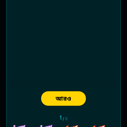
আরও
আরও
আরও
আরও
আরও
আরও
আরও
আরও
1
/
8