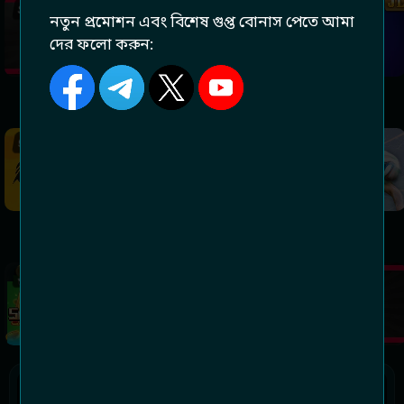
প্রতি জয়ে
SPB
JDB
JILI
নতুন প্রমোশন এবং গোপন বোনাস পেতে আমাদের
নতুন
প্রমোশন
এবং
৳৩৮৮ / ৳৮৮৮ / ৳১,৮৮৮ / ৳৩,৮৮৮
বিশেষ
গুপ্ত
বোনাস
পেতে
আমা
নতুন
প্রমোশন
এবং
বিশেষ
গুপ্ত
বোনাস
পেতে
আমা
বোনাস
🔑 ফাইনাল
অনুসরণ করুনঃ
দের
ফলো
করুন:
দের
ফলো
করুন:
প্রতি ড্র-তে
নতুন
প্রমোশন
এবং
বিশেষ
গুপ্ত
বোনাস
পেতে
আমা
১০০
বিজয়ী
রেফার করুন বেশি। আয় করুন বেশি।
দের
ফলো
করুন:
আপনার নেটওয়ার্ক তৈরি করুন এবং নিয়মিত রিওয়ার্ড পান
টার্নওভার
২০x
ক্রিকেট এবং খেলাধুলা
— শুধুমাত্র JitaWin-এ।
বোনাসের
৩০ দিন
বৈধতা
9W
SABA
CMD
নতুন
প্রমোশন
এবং
বিশেষ
গুপ্ত
বোনাস
পেতে
আমা
বোনাস বিবরণ:
দের
ফলো
করুন:
হট গেম
বোনাসের পরিমাণ
বিজয়ীর সংখ্যা
JILI
PG
SPB
৳৩,৮৮৮
৫
৳১,৮৮৮
১৫
৳৮৮৮
৩০
৳৩৮৮
৫০